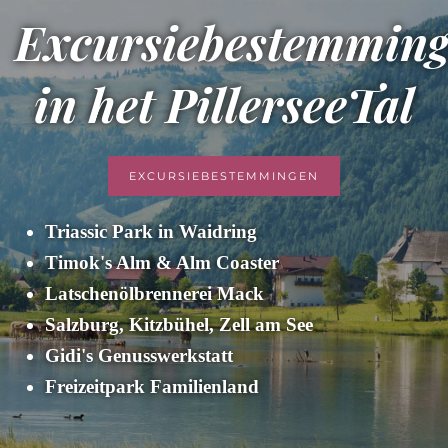
Excursiebestemmin
in het PillerseeTal
EXCURSIEBESTEMMINGEN
Triassic Park in Waidring
Timok's Alm & Alm Coaster
Latschenölbrennerei Mack
Salzburg, Kitzbühel, Zell am See
Gidi's Genusswerkstatt
Freizeitpark Familienland